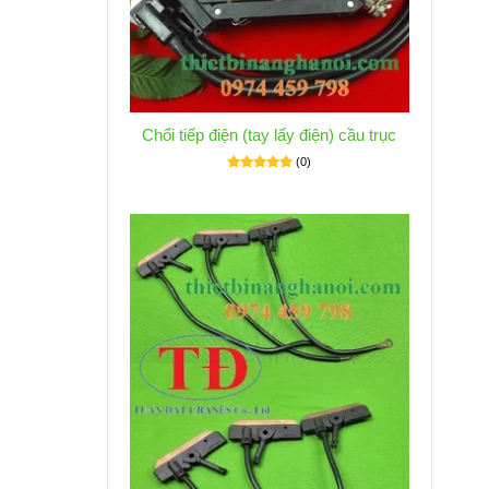
Chổi tiếp điện (tay lấy điện) cầu trục
(0)