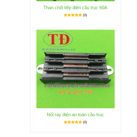
Than chổi tiếp điện cầu trục 60A
(0)
Nối ray điện an toàn cầu trục
(0)