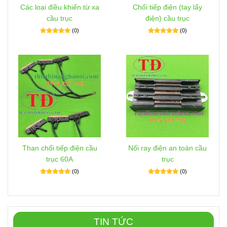
Các loại điều khiển từ xa
Chổi tiếp điện (tay lấy
cầu trục
điện) cầu trục
(0)
(0)
Than chổi tiếp điện cầu
Nối ray điện an toàn cầu
trục 60A
trục
(0)
(0)
TIN TỨC