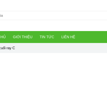
CHỦ
GIỚI THIỆU
TIN TỨC
LIÊN HỆ
uối ray C