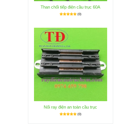
Than chổi tiếp điện cầu trục 60A
(0)
Nối ray điện an toàn cầu trục
(0)