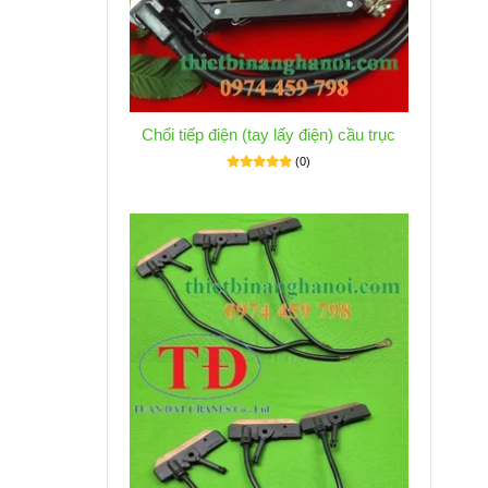
Chổi tiếp điện (tay lấy điện) cầu trục
(0)