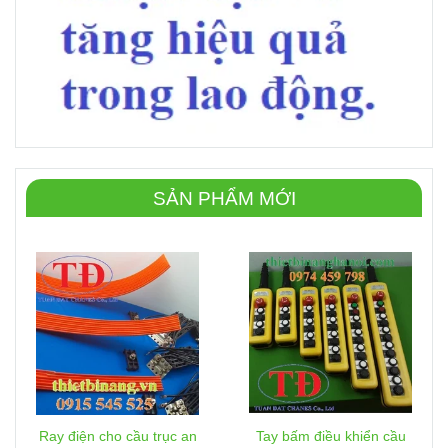
SẢN PHẨM MỚI
Ray điện cho cầu trục an
Tay bấm điều khiển cầu