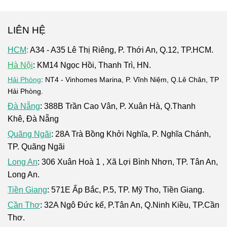
LIÊN HỆ
HCM
:
A34 - A35 Lê Thị Riêng, P. Thới An, Q.12, TP.HCM.
Hà Nội
: KM14 Ngọc Hồi, Thanh Trì, HN.
Hải Phòng
: NT4 - Vinhomes Marina, P. Vĩnh Niệm, Q.Lê Chân, TP
Hải Phòng.
Đà Nẵng
: 388B Trần Cao Vân, P. Xuân Hà, Q.Thanh
Khê, Đà Nẵng
Quãng Ngãi
: 28A Trà Bồng Khởi Nghĩa, P. Nghĩa Chánh,
TP. Quãng Ngãi
Long An
: 306 Xuân Hoà 1 , Xã Lợi Bình Nhơn, TP. Tân An,
Long An.
Tiền Giang
: 571E Ấp Bắc, P.5, TP. Mỹ Tho, Tiền Giang.
Cần Thơ
: 32A Ngô Đức kế, P.Tân An, Q.Ninh Kiều, TP.Cần
Thơ.