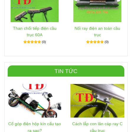
Than chổi tiếp điện cầu
Nối ray điện an toàn cầu
trục 60A
trục
(0)
(0)
TIN TỨC
Cổ góp điện hộp kín cấu tạo
Cách lắp con lăn cáp ray C
ra sao?
cầu trục