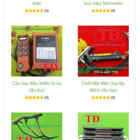
toàn
trục hiệu Schneider
(0)
(0)
Các loại điều khiển từ xa
Chổi tiếp điện (tay lấy
cầu trục
điện) cầu trục
(0)
(0)