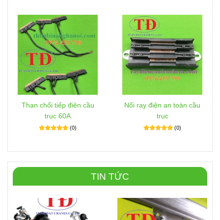
Than chổi tiếp điện cầu
Nối ray điện an toàn cầu
trục 60A
trục
(0)
(0)
TIN TỨC