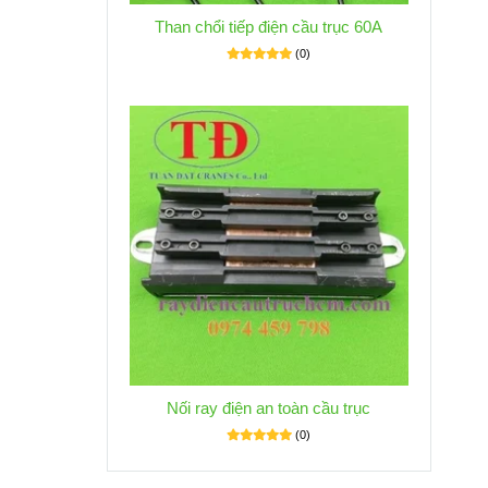
Than chổi tiếp điện cầu trục 60A
(0)
Nối ray điện an toàn cầu trục
(0)