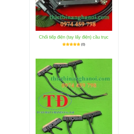
Chổi tiếp điện (tay lấy điện) cầu trục
(0)