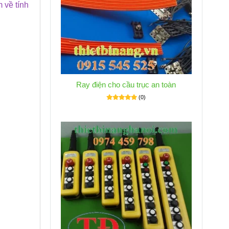
 về tính
Ray điện cho cầu trục an toàn
(0)