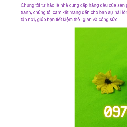
Chúng tôi tự hào là nhà cung cấp hàng đầu của sản ph
tranh, chúng tôi cam kết mang đến cho bạn sự hài lò
tận nơi, giúp bạn tiết kiệm thời gian và công sức.