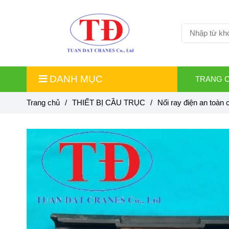
DANH MỤC
TRANG 
Trang chủ
/
THIẾT BỊ CẦU TRỤC
/
Nối ray điện an toàn 