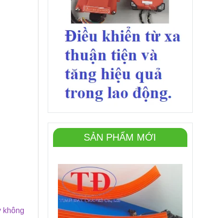
SẢN PHẨM MỚI
y không