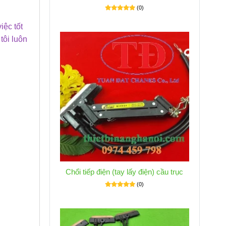
(0)
iệc tốt
tôi luôn
Chổi tiếp điện (tay lấy điện) cầu trục
(0)