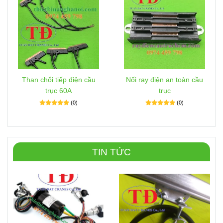
Than chổi tiếp điện cầu
Nối ray điện an toàn cầu
trục 60A
trục
(0)
(0)
TIN TỨC