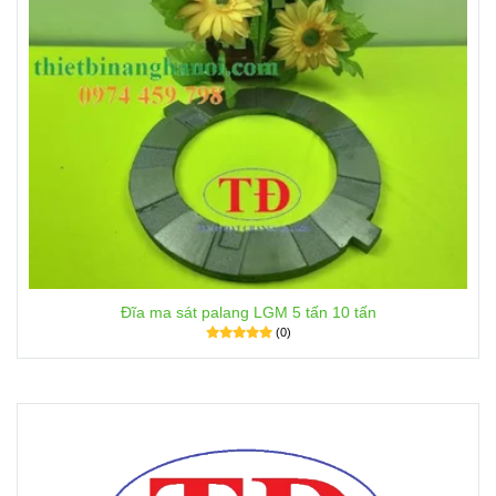
Đĩa ma sát palang LGM 5 tấn 10 tấn
(0)