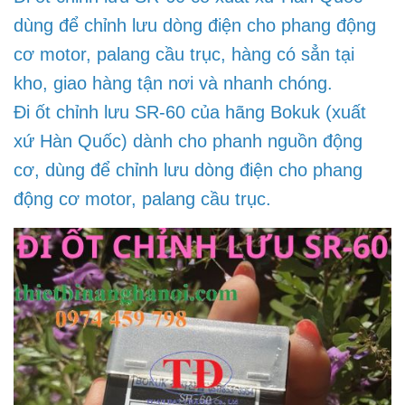
dùng để chỉnh lưu dòng điện cho phang động
cơ motor, palang cầu trục, hàng có sẳn tại
kho, giao hàng tận nơi và nhanh chóng.
Đi ốt chỉnh lưu SR-60 của hãng Bokuk (xuất
xứ Hàn Quốc) dành cho phanh nguồn động
cơ, dùng để chỉnh lưu dòng điện cho phang
động cơ motor, palang cầu trục.