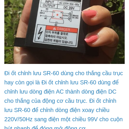
Đi ốt chỉnh lưu SR-60 dùng cho thắng cầu trục
hay còn gọi là Đi ốt chỉnh lưu SR-60 dùng để
chỉnh lưu dòng điện AC thành dòng điện DC
cho thắng của động cơ cầu trục. Đi ốt chỉnh
lưu SR-60 để chỉnh dòng điện xoay chiều
220V/50Hz sang điện một chiều 99V cho cuộn
hút phanh để đóng mở động cơ.