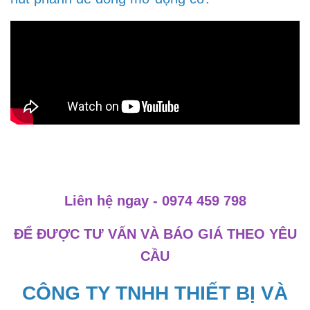
Liên hệ ngay - 0974 459 798
ĐỂ ĐƯỢC TƯ VẤN VÀ BÁO GIÁ THEO YÊU
CẦU
CÔNG TY TNHH THIẾT BỊ VÀ