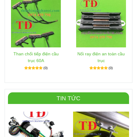
Than chổi tiếp điện cầu
Nối ray điện an toàn cầu
trục 60A
trục
(0)
(0)
TIN TỨC