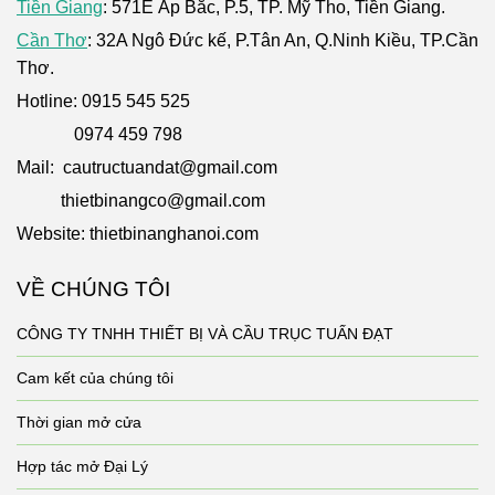
Tiền Giang
: 571E Ấp Bắc, P.5, TP. Mỹ Tho, Tiền Giang.
Cần Thơ
: 32A Ngô Đức kế, P.Tân An, Q.Ninh Kiều, TP.Cần
Thơ.
Hotline: 0915 545 525
0974 459 798
Mail: cautructuandat@gmail.com
thietbinangco@gmail.com
Website: thietbinanghanoi.com
VỀ CHÚNG TÔI
CÔNG TY TNHH THIẾT BỊ VÀ CẦU TRỤC TUẤN ĐẠT
Cam kết của chúng tôi
Thời gian mở cửa
Hợp tác mở Đại Lý