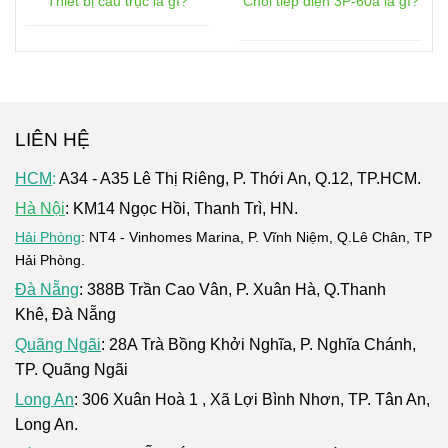
Thiết bị cầu trục là gì?
Chổi tiếp điện 3P-60a là gì?
LIÊN HỆ
HCM
:
A34 - A35 Lê Thị Riêng, P. Thới An, Q.12, TP.HCM.
Hà Nội
: KM14 Ngọc Hồi, Thanh Trì, HN.
Hải Phòng
: NT4 - Vinhomes Marina, P. Vĩnh Niệm, Q.Lê Chân, TP
Hải Phòng.
Đà Nẵng
: 388B Trần Cao Vân, P. Xuân Hà, Q.Thanh
Khê, Đà Nẵng
Quãng Ngãi
: 28A Trà Bồng Khởi Nghĩa, P. Nghĩa Chánh,
TP. Quãng Ngãi
Long An
: 306 Xuân Hoà 1 , Xã Lợi Bình Nhơn, TP. Tân An,
Long An.