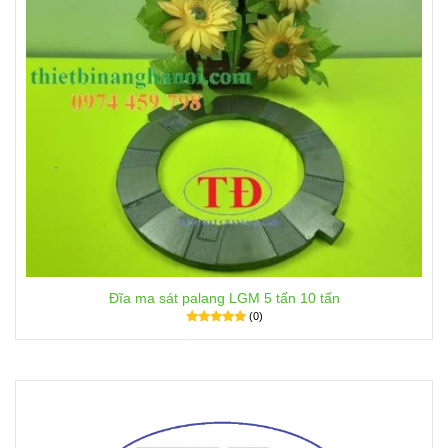
Đĩa ma sát palang LGM 5 tấn 10 tấn
(0)