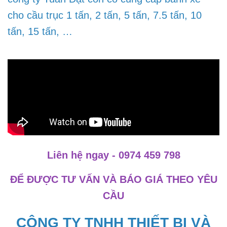
cho cầu trục 1 tấn, 2 tấn, 5 tấn, 7.5 tấn, 10
tấn, 15 tấn, …
Liên hệ ngay - 0974 459 798
ĐỂ ĐƯỢC TƯ VẤN VÀ BÁO GIÁ THEO YÊU
CẦU
CÔNG TY TNHH THIẾT BỊ VÀ