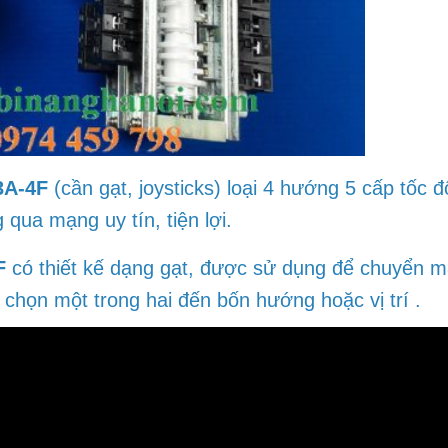
3A-4F
(
cần gạt
, joysticks) loại
4 hướng 5 cấp
tốc đ
qua mạng uy tín, tiện lợi.
F
có thiết kế dạng
gạt
, được sử dụng để chuyển 
ị chọn một trong hai đến bốn
hướng
hoặc vị trí .