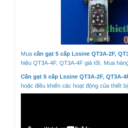
Mua
cần gạt 5 cấp Lssine QT3A-2F, QT
hiệu QT3A-4F, QT3A-4F giá tốt. Mua hàng 
Cần gạt 5 cấp Lssine QT3A-2F, QT3A-4
hoặc điều khiển các hoạt động của thiết b