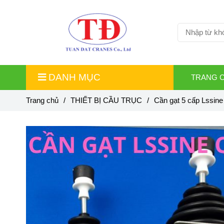
DANH MỤC
TRANG 
Trang chủ
/
THIẾT BỊ CẦU TRỤC
/
Cần gạt 5 cấp Lssin