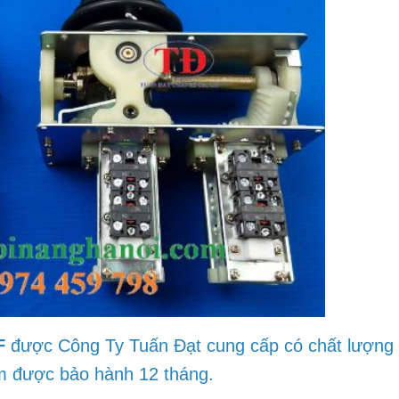
F
được Công Ty Tuấn Đạt cung
cấp
có chất lượng 
ẩm được bảo hành 12 tháng.