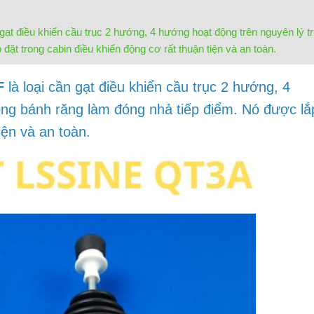
gạt điều khiển cầu trục 2 hướng, 4 hướng hoạt động trên nguyên lý t
ặt trong cabin điều khiển động cơ rất thuận tiện và an toàn.
F
là loại cần gạt
điều khiển cầu trục 2
hướng
,
4
ộng bánh răng làm đóng nhả tiếp điểm. Nó được lắ
iện và an toàn.