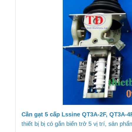
Cần gạt 5 cấp Lssine QT3A-2F, QT3A-4
thiết bị bị có gắn biến trở
5
vị trí, sản ph