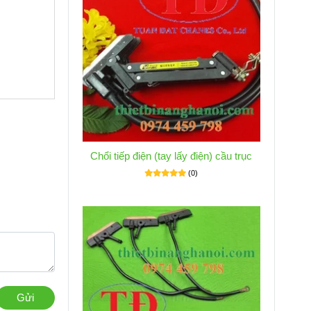
Chổi tiếp điện (tay lấy điện) cầu trục
(0)
Gửi