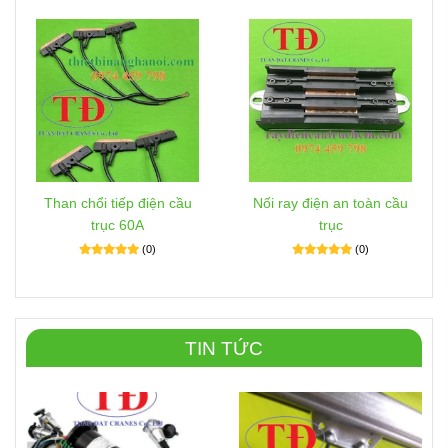
Than chổi tiếp điện cầu
Nối ray điện an toàn cầu
trục 60A
trục
(0)
(0)
TIN TỨC