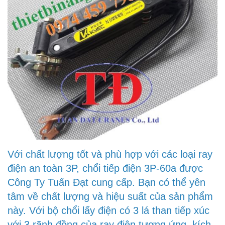
Với chất lượng tốt và phù hợp với các loại ray
điện an toàn 3P, chổi tiếp điện 3P-60a được
Công Ty Tuấn Đạt cung cấp. Bạn có thể yên
tâm về chất lượng và hiệu suất của sản phẩm
này. Với bộ chổi lấy điện có 3 lá than tiếp xúc
với 3 rãnh đồng của ray điện tương ứng, kích