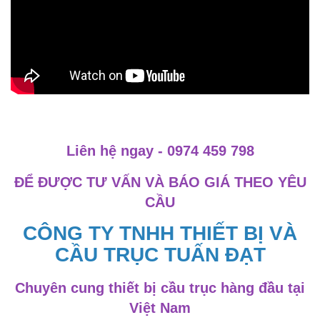
Liên hệ ngay - 0974 459 798
ĐỂ ĐƯỢC TƯ VẤN VÀ BÁO GIÁ THEO YÊU
CẦU
CÔNG TY TNHH THIẾT BỊ VÀ
CẦU TRỤC TUẤN ĐẠT
Chuyên cung thiết bị cầu trục hàng đầu tại
Việt Nam