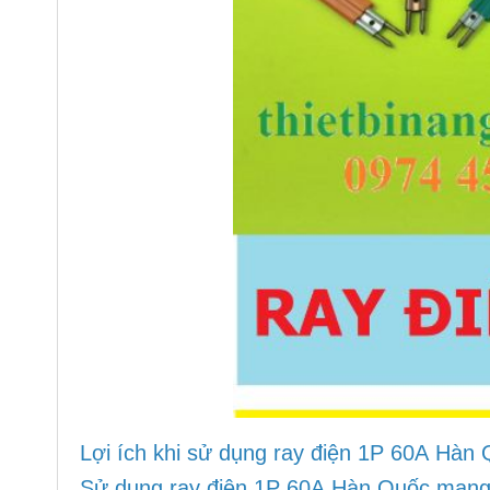
Lợi ích khi sử dụng ray điện 1P 60A Hàn
Sử dụng ray điện 1P 60A Hàn Quốc mang lại