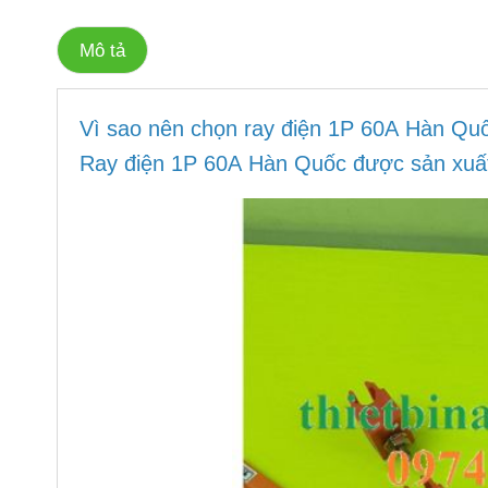
Mô tả
Vì sao nên chọn ray điện 1P 60A Hàn Qu
Ray điện 1P 60A Hàn Quốc được sản xuất t