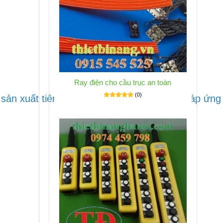
Ray điện cho cầu trục an toàn
(0)
n xuất tiên tiến. Điều này giúp ray điện đáp ứng 