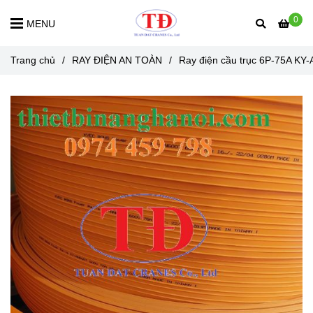
0
MENU
Trang chủ
/
RAY ĐIỆN AN TOÀN
/
Ray điện cầu trục 6P-75A KY