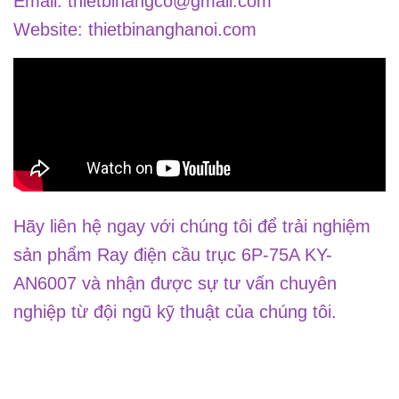
Email: thietbinangco@gmail.com
Website: thietbinanghanoi.com
Hãy liên hệ ngay với chúng tôi để trải nghiệm
sản phẩm Ray điện cầu trục 6P-75A KY-
AN6007 và nhận được sự tư vấn chuyên
nghiệp từ đội ngũ kỹ thuật của chúng tôi.